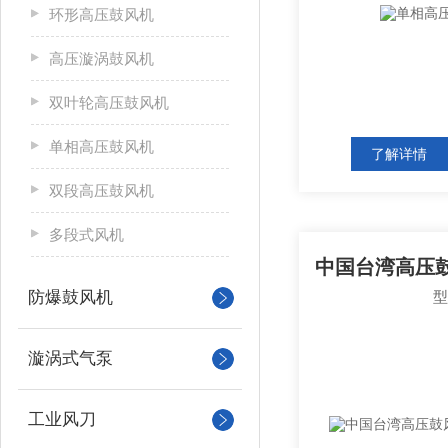
环形高压鼓风机
高压漩涡鼓风机
双叶轮高压鼓风机
单相高压鼓风机
了解详情
双段高压鼓风机
多段式风机
防爆鼓风机
漩涡式气泵
工业风刀