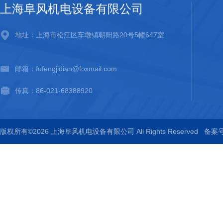
上海阜风机电设备有限公司
地址：上海市松江区车墩镇朝阳路20号5幢647室
邮箱：fufengjidian@foxmail.com
传真：86-021-68388920
版权所有©2026 上海阜风机电设备有限公司 All Rights Reserved
备案号