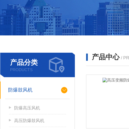
产品中心
/ P
产品分类
PRODUCTS
防爆鼓风机
防爆高压风机
高压防爆鼓风机