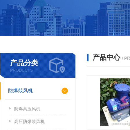
产品中心
/ P
产品分类
PRODUCTS
防爆鼓风机
防爆高压风机
高压防爆鼓风机