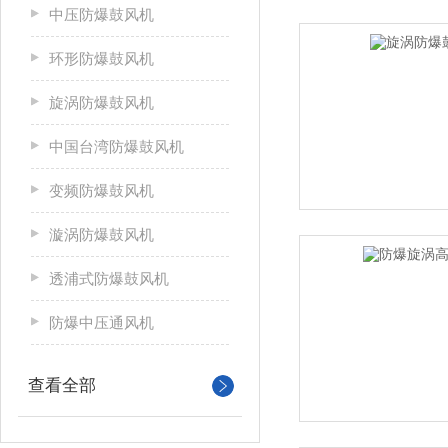
中压防爆鼓风机
环形防爆鼓风机
旋涡防爆鼓风机
中国台湾防爆鼓风机
变频防爆鼓风机
漩涡防爆鼓风机
透浦式防爆鼓风机
防爆中压通风机
查看全部