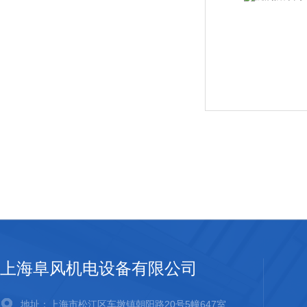
上海阜风机电设备有限公司
地址：上海市松江区车墩镇朝阳路20号5幢647室