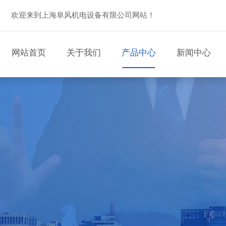
欢迎来到上海阜风机电设备有限公司网站！
网站首页
关于我们
产品中心
新闻中心