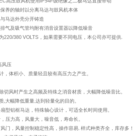
LEC高压鼓风机使用IP54F级绝缘之二极马达直接带动
免保养的轴封以分离马达与鼓风机本体
机与马达外壳分开铸造
 排气及吸气管均附有消音设置器以降低噪音
220/380 VOLTS，如果需要不同电压，本公司亦可提供.
高风压
计，体积小、质量轻且较有高压力之产生。
除切风时产生之高频及特殊之消音材质，大幅降低噪音比。
质,大幅降低重量,达到轻量化的目的。
闭外扇型铝框马达，特殊轴心设计，可适全长时间使用。
计，压力高，风量大，噪音低，寿命长。
节风门，风量控制稳定性高，操作容易. 样式种类齐全，库存多！