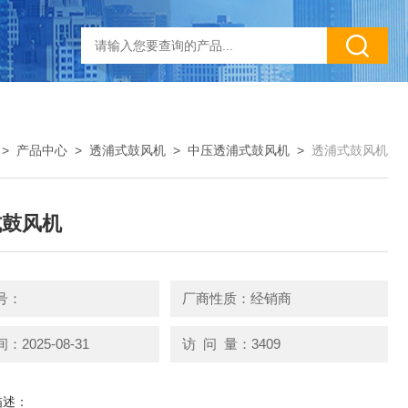
>
产品中心
>
透浦式鼓风机
>
中压透浦式鼓风机
>
透浦式鼓风机
式鼓风机
号：
厂商性质：经销商
2025-08-31
访 问 量：3409
描述：