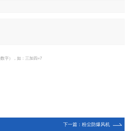
数字），如：三加四=7
下一篇：
粉尘防爆风机