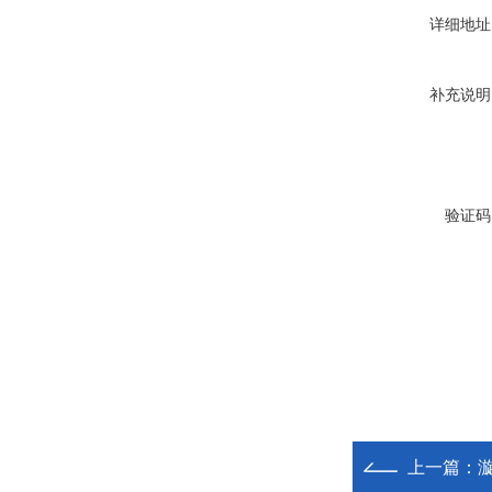
详细地址
补充说明
验证码
上一篇：