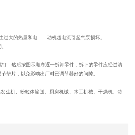
产生过大的热量和电 动机超电流引起气泵损坏。
用。
螺钉，然后按图示顺序逐一拆卸零件，拆下的零件应经过清
调节垫片，以免影响出厂时已调节器好的间隙。
发生机、粉粒体输送、厨房机械、木工机械、干燥机、焚