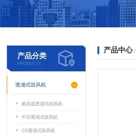
产品中心
产品分类
PRODUCTS
透浦式鼓风机
耐高温透浦式鼓风机
中压透浦式鼓风机
CX透浦式鼓风机