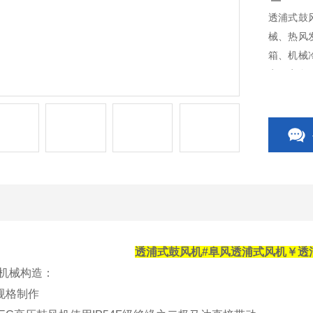
透浦式鼓
械、热风
箱、机械
定、安全
透浦式鼓风机
#阜风透浦式风机￥透
机械构造：
规格制作