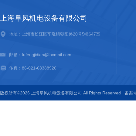
上海阜风机电设备有限公司
地址：上海市松江区车墩镇朝阳路20号5幢647室
邮箱：fufengjidian@foxmail.com
传真：86-021-68388920
版权所有©2026 上海阜风机电设备有限公司 All Rights Reserved
备案号