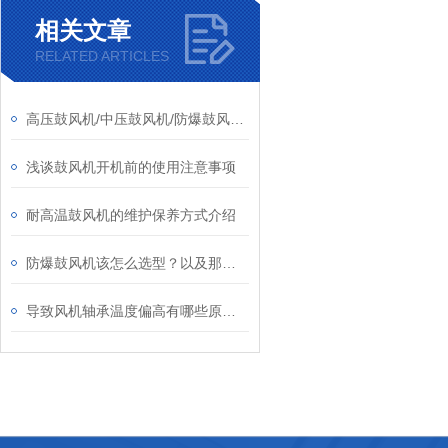
相关文章
RELATED ARTICLES
高压鼓风机/中压鼓风机/防爆鼓风机/透浦式鼓风机价格选型参考
浅谈鼓风机开机前的使用注意事项
耐高温鼓风机的维护保养方式介绍
防爆鼓风机该怎么选型？以及那些工矿场合需要防爆风机！
导致风机轴承温度偏高有哪些原因呢