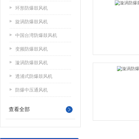
环形防爆鼓风机
旋涡防爆鼓风机
中国台湾防爆鼓风机
变频防爆鼓风机
漩涡防爆鼓风机
透浦式防爆鼓风机
防爆中压通风机
查看全部