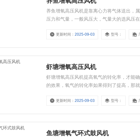
养鱼增氧高压风机
养鱼增氧高压风机是靠离心力将气体送出，
压力和气量，一般风压大，气量大的选风压在
的建议选择阜风双叶轮风机较为适宜合理。
更新时间：
2025-09-03
型号：
虾塘增氧高压风机
虾塘增氧高压风机提高氧气的转化率，才能
的效果，氧气的转化率如果得到了提高，那
抵达很好的节省电能的效果。
更新时间：
2025-09-03
型号：
鱼塘增氧气环式鼓风机