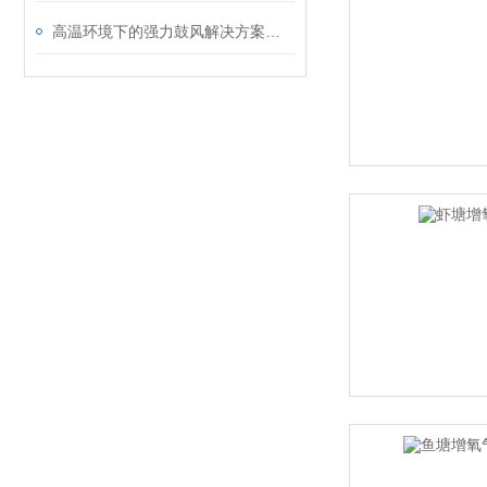
高温环境下的强力鼓风解决方案：耐高温鼓风机的特点