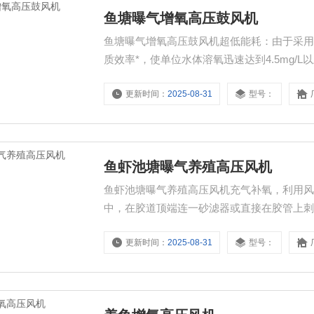
鱼塘曝气增氧高压鼓风机
鱼塘曝气增氧高压鼓风机超低能耗：由于采
质效率*，使单位水体溶氧迅速达到4.5mg
户的电费成本。实现生态养殖，提高养殖效
更新时间：
2025-08-31
型号：
化能力得以恢复提升，菌相、藻相自然平衡
鱼虾池塘曝气养殖高压风机
鱼虾池塘曝气养殖高压风机充气补氧，利用
中，在胶道顶端连一砂滤器或直接在胶管上
通过胶管送到水塘中，让氧气逐渐扩散到水
更新时间：
2025-08-31
型号：