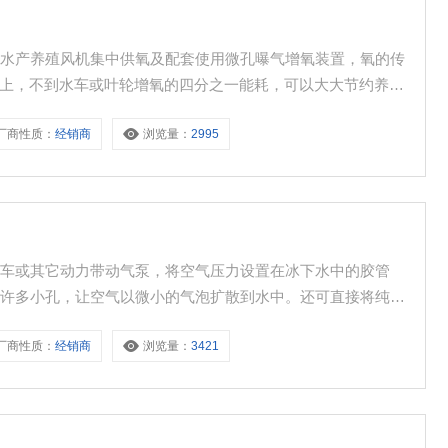
用水产养殖风机集中供氧及配套使用微孔曝气增氧装置，氧的传
/L以上，不到水车或叶轮增氧的四分之一能耗，可以大大节约养殖
益：持续不断的风机增氧为水体提供了充足的溶氧，水体自我净
厂商性质：
经销商
浏览量：
2995
，构建起水体的自然生态，养殖种群的生存能力稳定提高。
风车或其它动力带动气泵，将空气压力设置在冰下水中的胶管
刺许多小孔，让空气以微小的气泡扩散到水中。还可直接将纯氧
中，进行水中补氧和鱼塘缺氧急救。
厂商性质：
经销商
浏览量：
3421