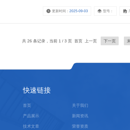
更新时间：
2025-09-03
型号：
共 26 条记录，当前 1 / 3 页 首页 上一页
下一页
快速链接
首页
关于我们
产品展示
新闻资讯
技术文章
荣誉资质