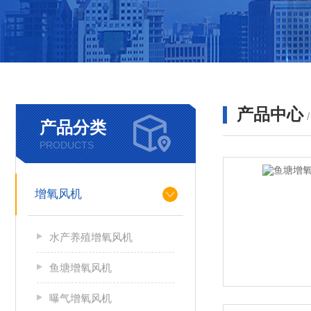
产品中心
产品分类
PRODUCTS
增氧风机
水产养殖增氧风机
鱼塘增氧风机
曝气增氧风机