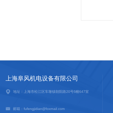
上海阜风机电设备有限公司
地址：上海市松江区车墩镇朝阳路20号5幢647室
邮箱：fufengjidian@foxmail.com