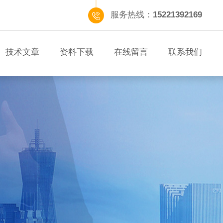
服务热线：
15221392169
技术文章
资料下载
在线留言
联系我们