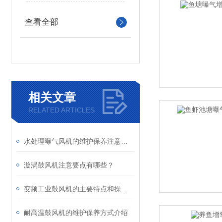
查看全部
相关文章
RELATED ARTICLES
水处理曝气风机的维护保养注意事项
漩涡鼓风机注意要点有哪些？
变频工业鼓风机的主要特点和操作流程
耐高温鼓风机的维护保养方式介绍