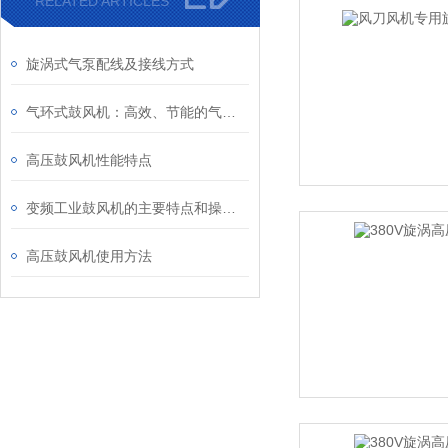
RELATED ARTICLES
旋涡式气泵配线及接线方式
气环式鼓风机：高效、节能的气体输送设备
高压鼓风机性能特点
变频工业鼓风机的主要特点和操作流程
高压鼓风机使用方法