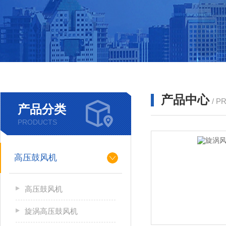
产品中心
/ P
产品分类
PRODUCTS
高压鼓风机
高压鼓风机
旋涡高压鼓风机