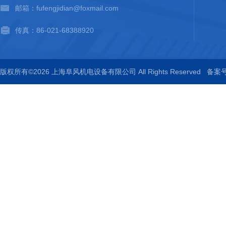
邮箱：fufengjidian@foxmail.com
传真：86-021-68388920
版权所有©2026 上海阜风机电设备有限公司 All Rights Reserved
备案号