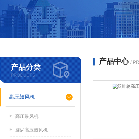
产品中心
/ P
产品分类
PRODUCTS
高压鼓风机
高压鼓风机
旋涡高压鼓风机