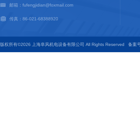
邮箱：fufengjidian@foxmail.com
传真：86-021-68388920
版权所有©2026 上海阜风机电设备有限公司 All Rights Reserved
备案号