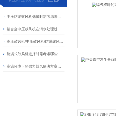
RELATED ARTICLES
中压防爆鼓风机选择时需考虑哪些因素？
铝合金中压鼓风机在污水处理过程中的作用介绍
高压鼓风机/中压鼓风机/防爆鼓风机/透浦式鼓风机价格选型参考
旋涡式鼓风机选择时需考虑哪些因素？
高温环境下的强力鼓风解决方案：耐高温鼓风机的特点