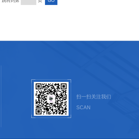
页 跳转到第
页
扫一扫关注我们
SCAN