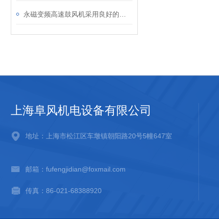
永磁变频高速鼓风机采用良好的控制系统和保护装置
上海阜风机电设备有限公司
地址：上海市松江区车墩镇朝阳路20号5幢647室
邮箱：fufengjidian@foxmail.com
传真：86-021-68388920