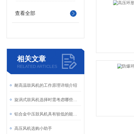
查看全部
相关文章
RELATED ARTICLES
耐高温鼓风机的工作原理详细介绍
旋涡式鼓风机选择时需考虑哪些因素？
铝合金中压鼓风机具有较低的能耗，实现高效节能
高压风机选购小助手