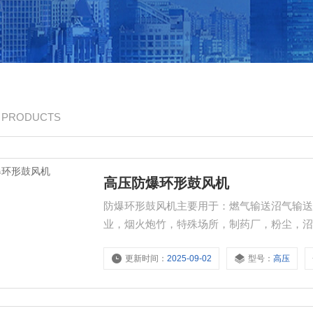
/ PRODUCTS
高压防爆环形鼓风机
防爆环形鼓风机主要用于：燃气输送沼气输
业，烟火炮竹，特殊场所，制药厂，粉尘，
更新时间：
2025-09-02
型号：
高压