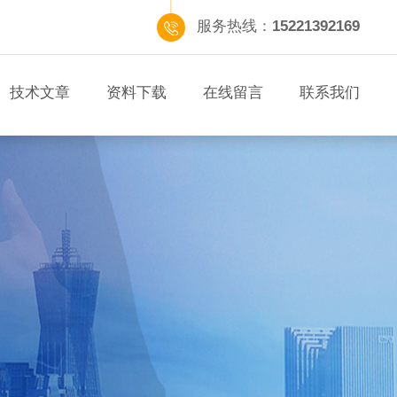
服务热线：
15221392169
技术文章
资料下载
在线留言
联系我们