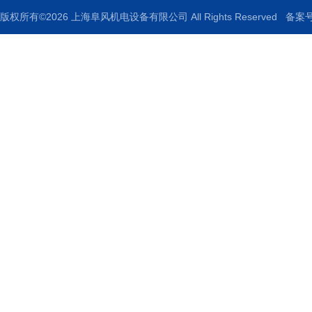
版权所有©2026 上海阜风机电设备有限公司 All Rights Reserved
备案号