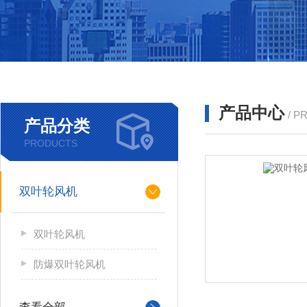
产品中心
/ P
产品分类
PRODUCTS
双叶轮风机
双叶轮风机
防爆双叶轮风机