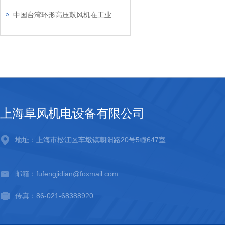
中国台湾环形高压鼓风机在工业设备环境应用体现
上海阜风机电设备有限公司
地址：上海市松江区车墩镇朝阳路20号5幢647室
邮箱：fufengjidian@foxmail.com
传真：86-021-68388920