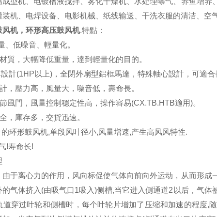
嘴成型机、电镀槽液搅拌、雾化干燥机、水处理曝气、养鱼增养
灌装机、电焊设备、电影机械、纸线输送、干洗衣服的清洁、空
鼓风机，环形高压鼓风机
.特點：
風量、低噪音、輕量化。
合金材質，大幅降低重量，達到輕量化的目的。
I.E.C設計(1HP以上)，全閉外扇型鋁框馬達，特殊軸心設計，可適
片設計，壓力高，風量大，噪音低，壽命長。
調節風門，風量控制穩定性高，操作容易(CX.TB.HTB適用)。
類齊全，庫存多，交貨迅速。
设计的环形鼓风机,单段风叶径小,风量增速,产生高风风特性.
油气!寿命长!
理
，由于离心力的作用，风向标促使气体向前向外运动，从而形成
的气体挤入(由吸气口1吸入)侧槽,当它进入侧通道2以后，气
轨道穿过叶轮和侧槽时，每个叶轮片增加了压缩和加速的程度,