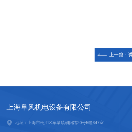
上一篇：
上海阜风机电设备有限公司
地址：上海市松江区车墩镇朝阳路20号5幢647室