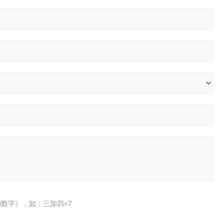
数字），如：三加四=7