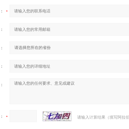
：
：
：
：
：
：
请输入计算结果（填写阿拉伯