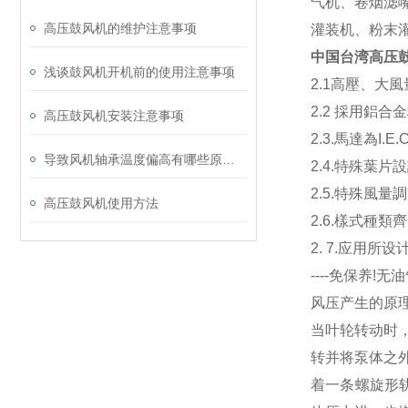
气机、卷烟滤
高压鼓风机的维护注意事项
灌装机、粉末
中国台湾高压
浅谈鼓风机开机前的使用注意事项
2.1高壓、大
2.2 採用鋁
高压鼓风机安装注意事项
2.3.馬達為
导致风机轴承温度偏高有哪些原因呢
2.4.特殊葉
2.5.特殊風量
高压鼓风机使用方法
2.6.樣式種
2. 7.应用所
----免保养!无
风压产生的原
当叶轮转动时
转并将泵体之外
着一条螺旋形