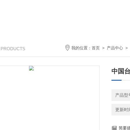
我的位置：
首页
>
产品中心
>
/ PRODUCTS
中国
产品型
更新时间：
简要