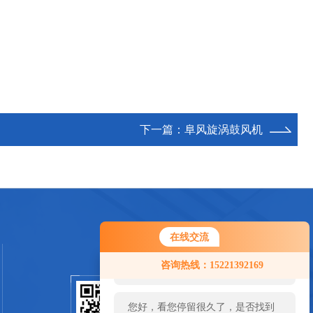
下一篇：
阜风旋涡鼓风机
在线交流
您好！欢迎前来咨询，很高兴为您
咨询热线：15221392169
服务，请问您要咨询什么问题呢？
您好，看您停留很久了，是否找到