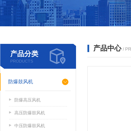
产品中心
/ P
产品分类
PRODUCTS
防爆鼓风机
防爆高压风机
高压防爆鼓风机
中压防爆鼓风机