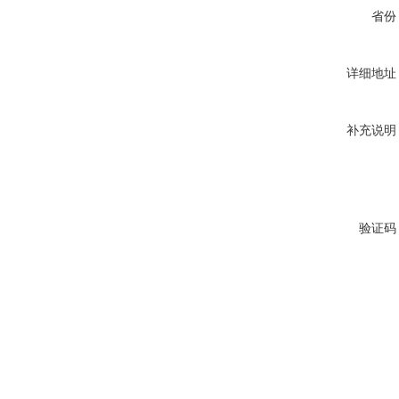
省份
详细地址
补充说明
验证码