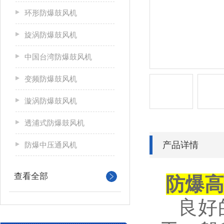
环形防爆鼓风机
旋涡防爆鼓风机
中国台湾防爆鼓风机
变频防爆鼓风机
漩涡防爆鼓风机
透浦式防爆鼓风机
产品详情
防爆中压通风机
查看全部
防爆
良好的