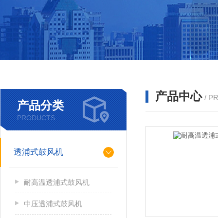
产品中心
/ P
产品分类
PRODUCTS
透浦式鼓风机
耐高温透浦式鼓风机
中压透浦式鼓风机