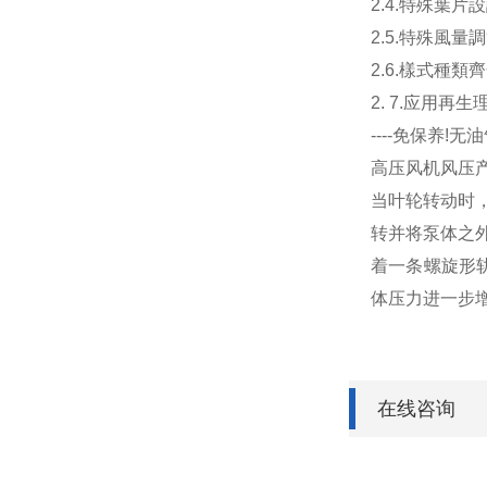
2.4.特殊葉
2.5.特殊風量
2.6.樣式種
2. 7.应用
----免保养!无
高压风机风压
当叶轮转动时
转并将泵体之外
着一条螺旋形
体压力进一步
在线咨询