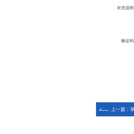
补充说明
验证码
上一篇：