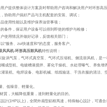
售为用户提供整体设计方案及时帮助用户咨询和解决用户对环形高
人员，协助用户搞好产品与主机配套的安装、调试；
产品使用性能以及维护保养油管事项；
充足的备件，保证用户设备可以得到即使的维护与检修；
用户使用情况并做好记录，反馈相关部门；
：以*服务、zui快速度和*的态度，服务客户。
吸风风机-环形高压鼓风机
特性说明：
机又叫旋涡气泵，气环式真空泵、气环式压缩机、侧流鼓风机，是
滤嘴成型机、电镀槽液搅拌、雾化干燥机、水处理曝气、养鱼增
末灌装机、电焊设备、电影机械、纸线输送、干洗衣服的清洁、
風量、低噪音、輕量化。
合金材質，大幅降低重量，達到輕量化的目的。
I.E.C設計(1HP以上)，全閉外扇型鋁框馬達，特殊軸心設計，可適