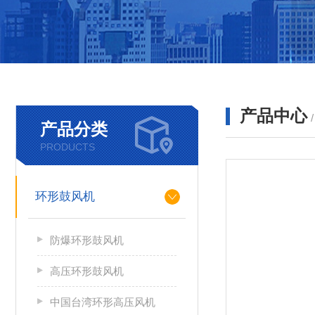
产品中心
产品分类
PRODUCTS
环形鼓风机
防爆环形鼓风机
高压环形鼓风机
中国台湾环形高压风机