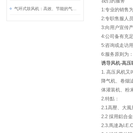
我们的服务
气环式鼓风机：高效、节能的气体输送设备
1:专业的销
2:专职售服
3:向用户宣传
4:公司备有
5:咨询或走访
6:服务原则为
诱导风机-高压
1. 高压风
降气机、卷烟
体灌装机、粉
2.特點：
2.1高壓、大
2.2 採用鋁
2.3.馬達為