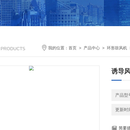
我的位置：
首页
>
产品中心
>
环形鼓风机
/ PRODUCTS
诱导风
产品型
更新时间：
简要