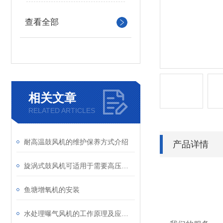
查看全部
相关文章
RELATED ARTICLES
耐高温鼓风机的维护保养方式介绍
产品详情
旋涡式鼓风机可适用于需要高压风流的应用场合
鱼塘增氧机的安装
水处理曝气风机的工作原理及应用领域