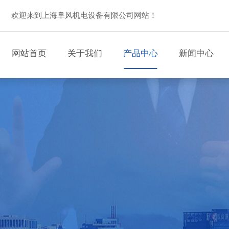
欢迎来到上海阜风机电设备有限公司网站！
网站首页
关于我们
产品中心
新闻中心