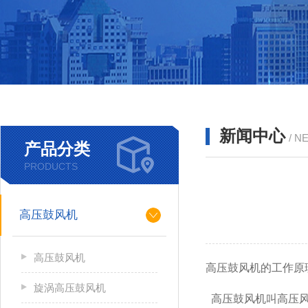
新闻中心
/ N
产品分类
PRODUCTS
高压鼓风机
高压鼓风机
高压鼓风机的工作原
旋涡高压鼓风机
高压鼓风机叫高压风