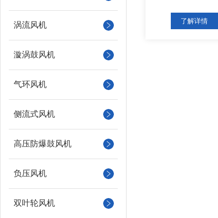
了解详情
涡流风机
漩涡鼓风机
气环风机
侧流式风机
高压防爆鼓风机
负压风机
双叶轮风机