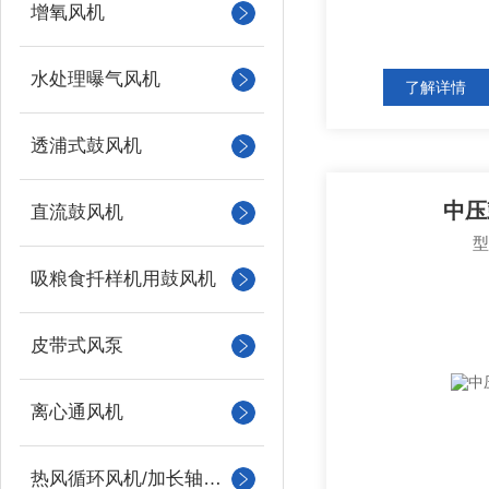
增氧风机
水处理曝气风机
了解详情
透浦式鼓风机
中压
直流鼓风机
吸粮食扦样机用鼓风机
皮带式风泵
离心通风机
热风循环风机/加长轴电机