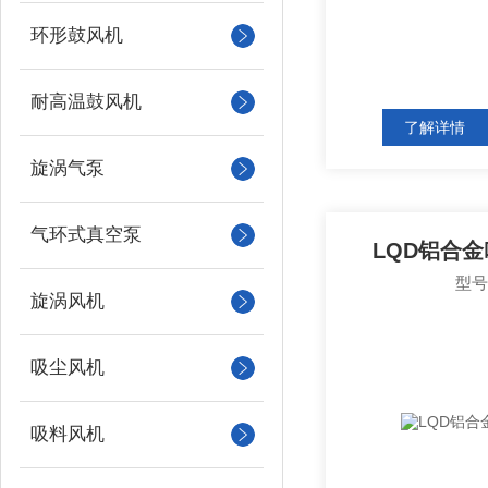
环形鼓风机
耐高温鼓风机
了解详情
旋涡气泵
气环式真空泵
LQD铝合金
型号
旋涡风机
吸尘风机
吸料风机