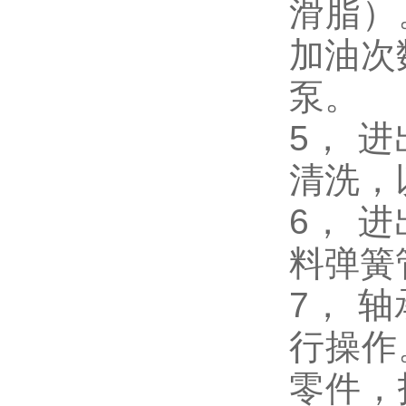
滑脂）
加油次
泵。
5， 
清洗，
6， 
料弹簧
7， 
行操作
零件，