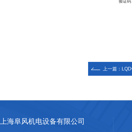
验证码
上一篇：
LQ
上海阜风机电设备有限公司