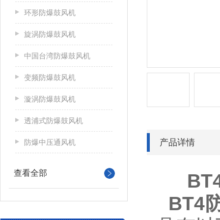
环形防爆鼓风机
旋涡防爆鼓风机
中国台湾防爆鼓风机
变频防爆鼓风机
漩涡防爆鼓风机
透浦式防爆鼓风机
产品详情
防爆中压通风机
查看全部
B
BT4