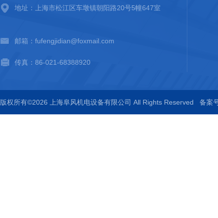
地址：上海市松江区车墩镇朝阳路20号5幢647室
邮箱：fufengjidian@foxmail.com
传真：86-021-68388920
版权所有©2026 上海阜风机电设备有限公司 All Rights Reserved
备案号