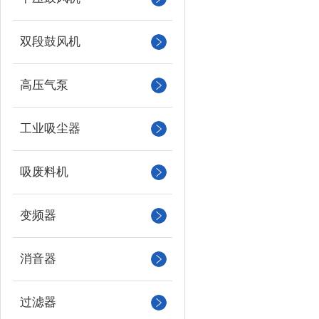
双段鼓风机
高压气泵
工业吸尘器
吸废料机
变频器
消音器
过滤器