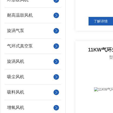
耐高温鼓风机
了解详情
旋涡气泵
气环式真空泵
11KW气
旋涡风机
吸尘风机
吸料风机
增氧风机