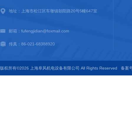
地址：上海市松江区车墩镇朝阳路20号5幢647室
邮箱：fufengjidian@foxmail.com
传真：86-021-68388920
版权所有©2026 上海阜风机电设备有限公司 All Rights Reserved
备案号