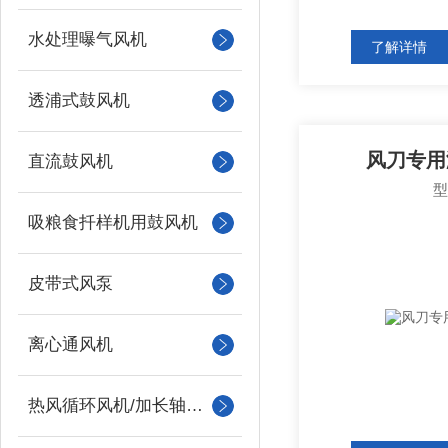
水处理曝气风机
了解详情
透浦式鼓风机
风刀专用
直流鼓风机
吸粮食扦样机用鼓风机
皮带式风泵
离心通风机
热风循环风机/加长轴电机