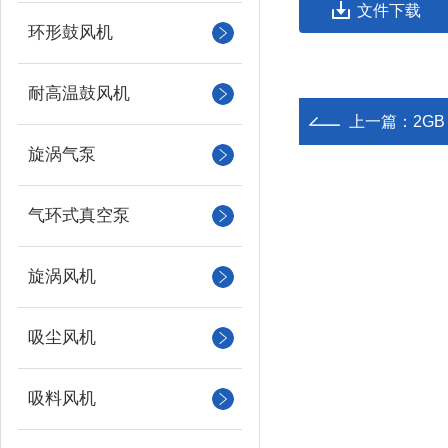
文件下载
环形鼓风机
耐高温鼓风机
上一篇：
2GB
旋涡气泵
气环式真空泵
旋涡风机
吸尘风机
吸料风机