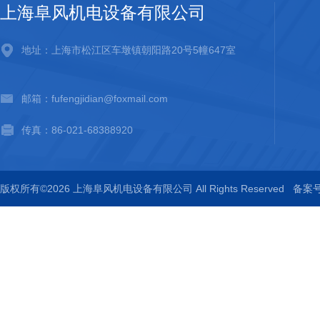
上海阜风机电设备有限公司
地址：上海市松江区车墩镇朝阳路20号5幢647室
邮箱：fufengjidian@foxmail.com
传真：86-021-68388920
版权所有©2026 上海阜风机电设备有限公司 All Rights Reserved
备案号