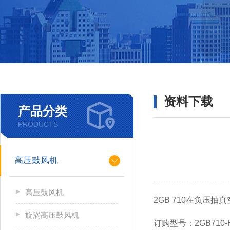
资料下载
产品分类
/ DATA DOWNLO
PRODUCTS
高压鼓风机
高压鼓风机
2GB 710在负压
旋涡高压鼓风机
订购型号：2GB710-H