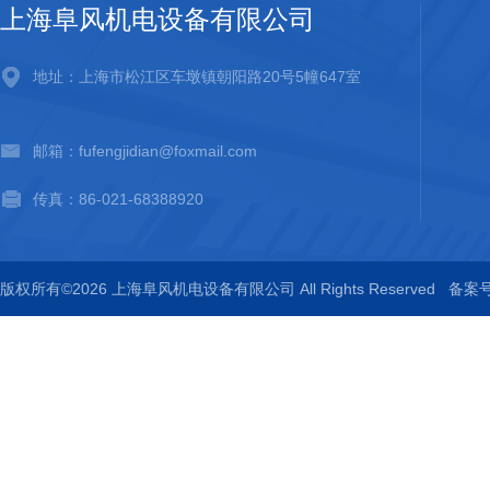
上海阜风机电设备有限公司
地址：上海市松江区车墩镇朝阳路20号5幢647室
邮箱：fufengjidian@foxmail.com
传真：86-021-68388920
版权所有©2026 上海阜风机电设备有限公司 All Rights Reserved
备案号