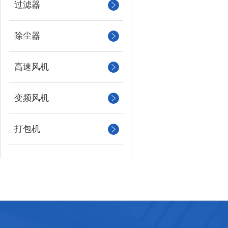
过滤器
除尘器
高速风机
变频风机
打包机