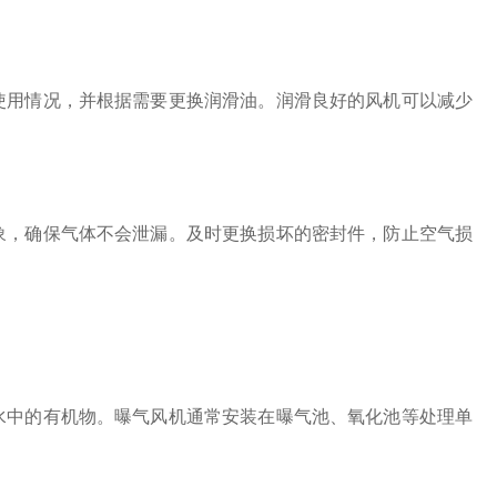
用情况，并根据需要更换润滑油。润滑良好的风机可以减少
，确保气体不会泄漏。及时更换损坏的密封件，防止空气损
中的有机物。曝气风机通常安装在曝气池、氧化池等处理单