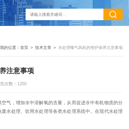
我的位置：
首页
>
技术文章
>
水处理曝气风机的维护保养注意事项
养注意事项
览次数：1250
空气，增加水中溶解氧的含量，从而促进水中有机物质的分
业废水处理、饮用水处理等各类水处理系统中。在现代水处理