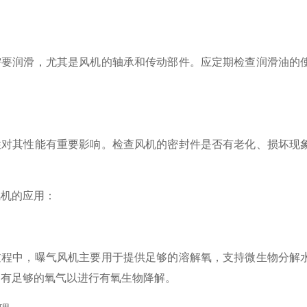
润滑，尤其是风机的轴承和传动部件。应定期检查润滑油的使
。
其性能有重要影响。检查风机的密封件是否有老化、损坏现象
机的应用：
中，曝气风机主要用于提供足够的溶解氧，支持微生物分解水
中有足够的氧气以进行有氧生物降解。