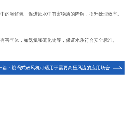
中的溶解氧，促进废水中有害物质的降解，提升处理效率。
有害气体，如氨氮和硫化物等，保证水质符合安全标准。
一篇：
旋涡式鼓风机可适用于需要高压风流的应用场合