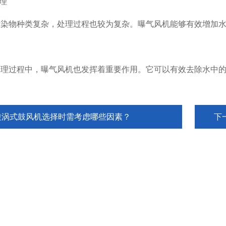
理
物种类复杂，处理过程也较为复杂。曝气风机能够有效增加水
过程中，曝气风机也发挥着重要作用。它可以有效去除水中的
旋涡式鼓风机选择时需考虑哪些因素？
下