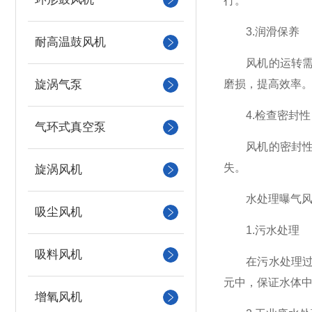
行。
3.润滑保养
耐高温鼓风机
风机的运转需要
旋涡气泵
磨损，提高效率
4.检查密封性
气环式真空泵
风机的密封性对
失。
旋涡风机
水处理曝气风
吸尘风机
1.污水处理
吸料风机
在污水处理过程
元中，保证水体
增氧风机