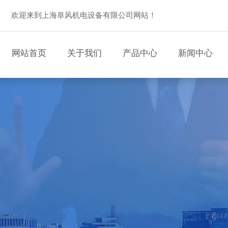
欢迎来到上海阜风机电设备有限公司网站！
网站首页
关于我们
产品中心
新闻中心