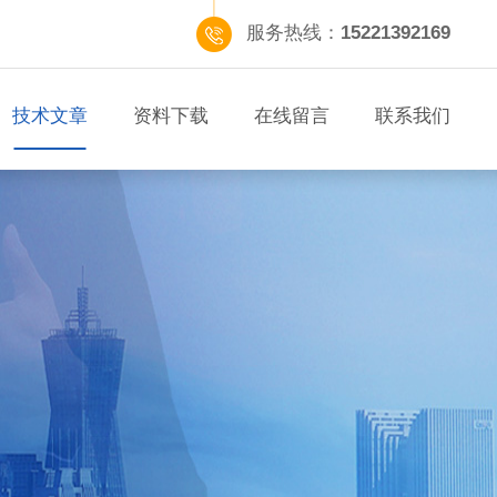
服务热线：
15221392169
技术文章
资料下载
在线留言
联系我们