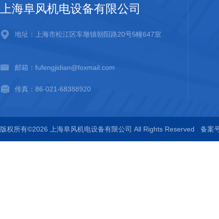
上海阜风机电设备有限公司
地址：上海市松江区车墩镇朝阳路20号5幢647室
邮箱：fufengjidian@foxmail.com
传真：86-021-68388920
版权所有©2026 上海阜风机电设备有限公司 All Rights Reserved
备案号