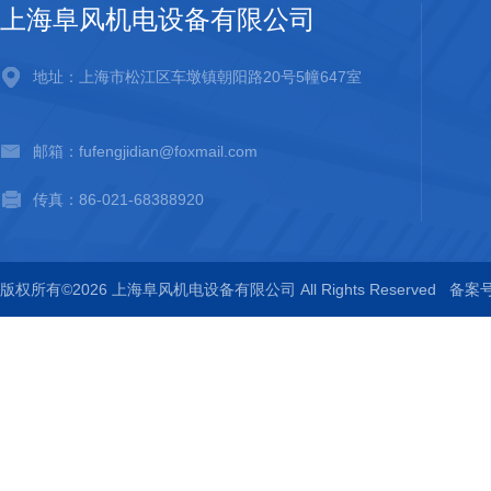
上海阜风机电设备有限公司
地址：上海市松江区车墩镇朝阳路20号5幢647室
邮箱：fufengjidian@foxmail.com
传真：86-021-68388920
版权所有©2026 上海阜风机电设备有限公司 All Rights Reserved
备案号