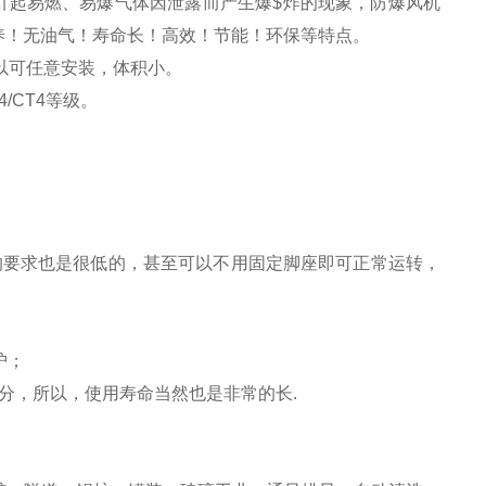
引起易燃、易爆气体因泄露而产生爆$炸的现象，防爆风机
养！无油气！寿命长！高效！节能！环保等特点。
以可任意安装，体积小。
/CT4等级。
的要求也是很低的，甚至可以不用固定脚座即可正常运转，
护；
分，所以，使用寿命当然也是非常的长.