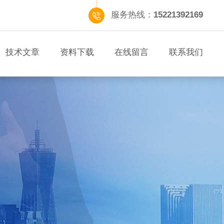
服务热线：
15221392169
技术文章
资料下载
在线留言
联系我们