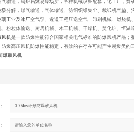
沼气输送，锅炉易燃易爆场所，各种机械设备配套，化工厂，煤
垃圾分解，煤气输送，气体输送、纺织织维集尘、裁纸机气垫、
玻璃工业及冰厂空气泵、遂道工程压送空气，印刷机械、燃烧机
机、粉粒体输送、厨房机械、木工机械、干燥机、焚化炉、恒温
鼓风机
是一款防爆性能符合国家相关电气标准的防爆风机产品；
，防爆高压风机防爆性能稳定，有效的在存在可能产生易爆类的
压防爆鼓风机
：
：