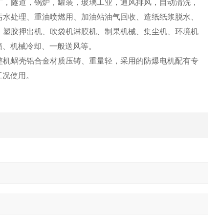
矿，隧道，锅炉，罐装，玻璃工业，通风排风，自动清洗，
污水处理、重油喷燃用、加油站油气回收、造纸纸浆脱水、
、塑胶押出机、吹袋机淋膜机、制果机械、集尘机、环境机
箱、机械冷却、一般送风等。
整机蜗壳铝合金材质压铸、重量轻，采用的防爆电机配有专
工况使用。