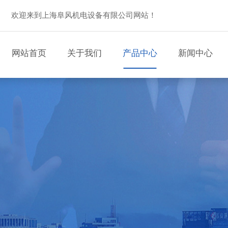
欢迎来到上海阜风机电设备有限公司网站！
网站首页
关于我们
产品中心
新闻中心