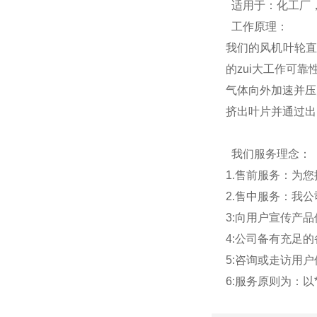
适用于：化工厂
工作原理：
我们的风机叶轮直
的zui大工作可
气体向外加速并压
挤出叶片并通过出
我们服务理念：
1.售前服务：为
2.售中服务：我
3:向用户宣传产
4:公司备有充足
5:咨询或走访用
6:服务原则为：以