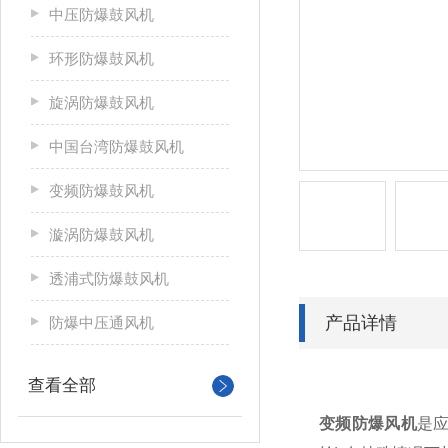
中压防爆鼓风机
环形防爆鼓风机
旋涡防爆鼓风机
中国台湾防爆鼓风机
变频防爆鼓风机
漩涡防爆鼓风机
透浦式防爆鼓风机
产品详情
防爆中压通风机
查看全部
变频防爆风机
是