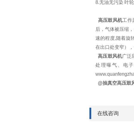
8.无油无污染 
高压鼓风机
工作
后，气体被压缩，
速的程度,随着旋
在出口处变窄），
高压鼓风机
广泛
处理曝气、电
www.quanfeng
@抽真空高压鼓
在线咨询