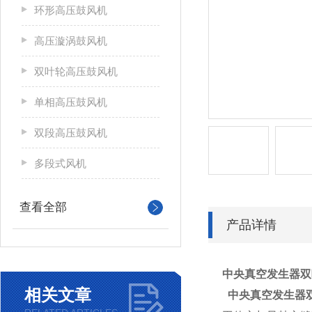
环形高压鼓风机
高压漩涡鼓风机
双叶轮高压鼓风机
单相高压鼓风机
双段高压鼓风机
多段式风机
查看全部
产品详情
中央真空发生器双
相关文章
中央真空发生器