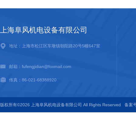
上海阜风机电设备有限公司
地址：上海市松江区车墩镇朝阳路20号5幢647室
邮箱：fufengjidian@foxmail.com
传真：86-021-68388920
版权所有©2026 上海阜风机电设备有限公司 All Rights Reserved
备案号