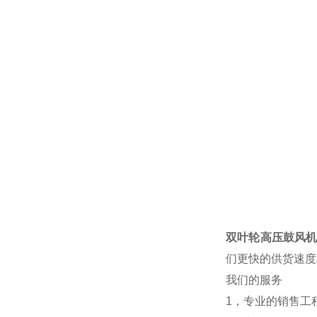
双叶轮高压鼓风
们更快的供货速度
我们的服务
1，专业的销售工