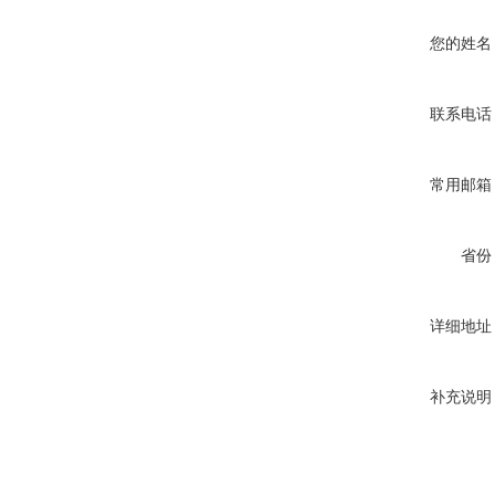
您的姓名
联系电话
常用邮箱
省份
详细地址
补充说明