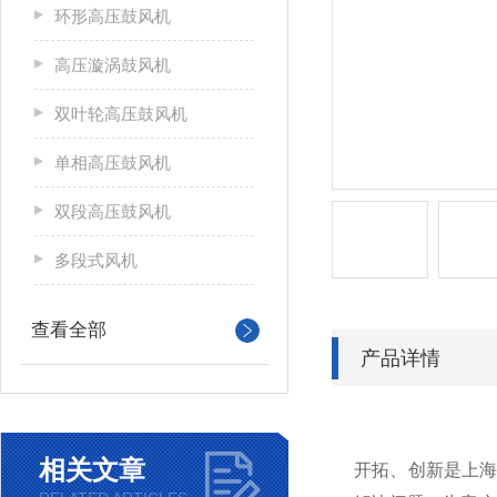
环形高压鼓风机
高压漩涡鼓风机
双叶轮高压鼓风机
单相高压鼓风机
双段高压鼓风机
多段式风机
查看全部
产品详情
相关文章
开拓、创新是上海