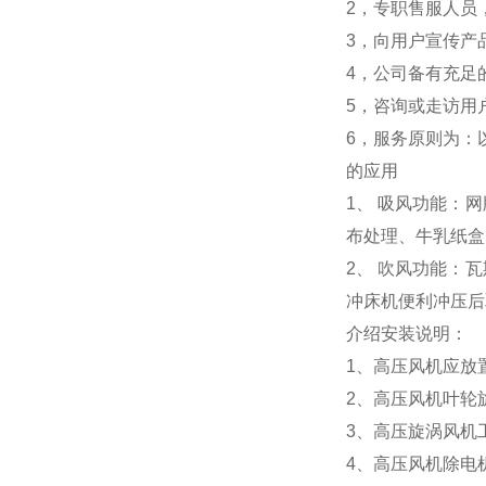
2，专职售服人员
3，向用户宣传产
4，公司备有充足
5，咨询或走访用
6，服务原则为：以
的应用
1、 吸风功能：
布处理、牛乳纸盒
2、 吹风功能：
冲床机便利冲压后
介绍安装说明：
1、高压风机应放
2、高压风机叶轮
3、高压旋涡风机
4、高压风机除电