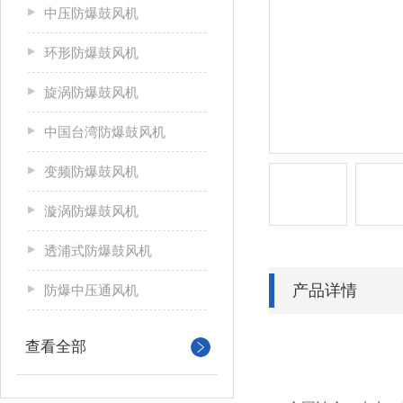
中压防爆鼓风机
环形防爆鼓风机
旋涡防爆鼓风机
中国台湾防爆鼓风机
变频防爆鼓风机
漩涡防爆鼓风机
透浦式防爆鼓风机
产品详情
防爆中压通风机
查看全部