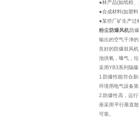
●林产品(如纸粉、
●合成材料(如塑料
●某些厂矿生产过
粉尘防爆风机
防
输出的空气干净的
良好的防爆鼓风机
池供氧，曝气，垃
采用YB3系列隔
1.防爆性能符合新
环境用电气设备第2
2.防爆性高，运
座采用平行垂直散
可靠。