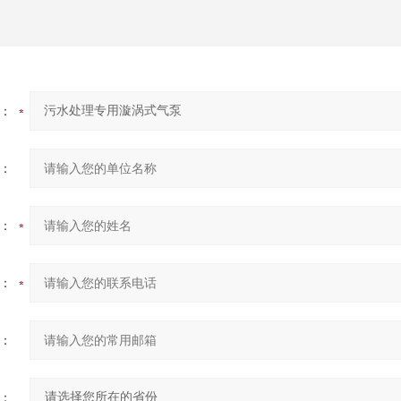
：
：
：
：
：
：