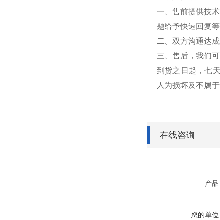
一、售前提供技术
题给予快速回复等
二、双方沟通达成
三、售后，我们可
到货之日起，七天
人为损坏及不属于
在线咨询
产品
您的单位