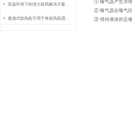
① 曝气器产生并
高温环境下的强力鼓风解决方案：耐高温鼓风机的特点
② 曝气器在曝气
透浦式鼓风机可用于将鼓风机固定在所需的位置或结构上
③ 维持液体的足