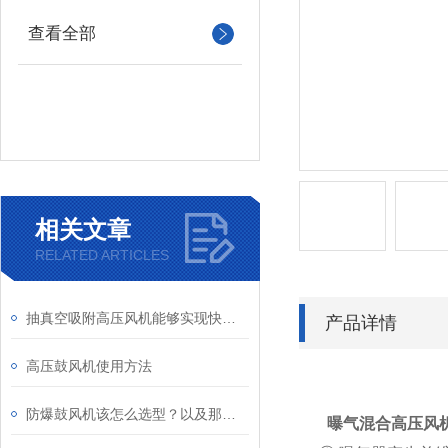
查看全部
相关文章
RELATED ARTICLES
抽真空吸附高压风机能够实现快速、高效的抽真空效果
产品详情
高压鼓风机使用方法
防爆鼓风机该怎么选型？以及那些工矿场合需要防爆风机！
曝气混合高压风