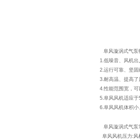
阜风漩涡式气泵
1.低噪音、风机
2.运行可靠、坚
3.耐高温、提高
4.性能范围宽，
5.阜风风机适应于
6.阜风风机体积
阜风漩涡式气泵
阜风风机压力:风