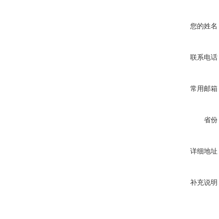
您的姓名
联系电话
常用邮箱
省份
详细地址
补充说明