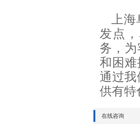
上海阜
发点，
务，为
和困难
通过我
供有
在线咨询