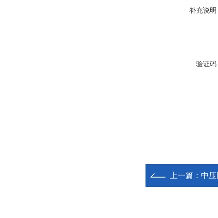
补充说明
验证码
上一篇：
中压