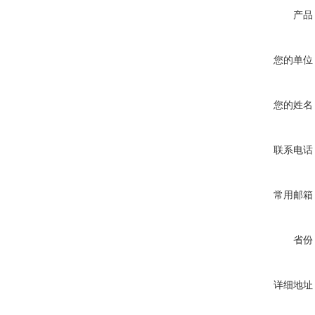
产品
您的单位
您的姓名
联系电话
常用邮箱
省份
详细地址