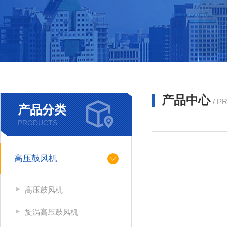
产品中心
/ P
产品分类
PRODUCTS
高压鼓风机
高压鼓风机
旋涡高压鼓风机