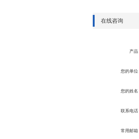
在线咨询
产品
您的单位
您的姓名
联系电话
常用邮箱