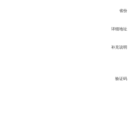
省份
详细地址
补充说明
验证码