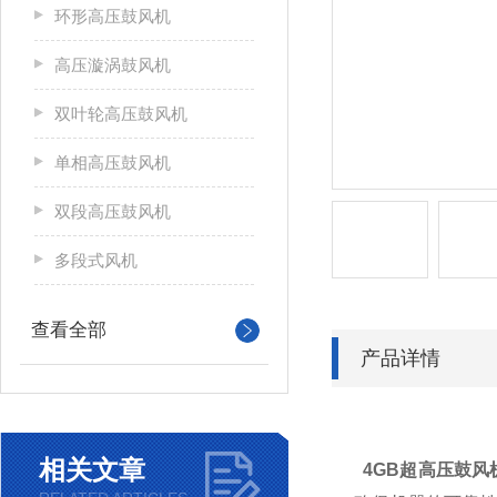
环形高压鼓风机
高压漩涡鼓风机
双叶轮高压鼓风机
单相高压鼓风机
双段高压鼓风机
多段式风机
查看全部
产品详情
相关文章
4GB超高压鼓风