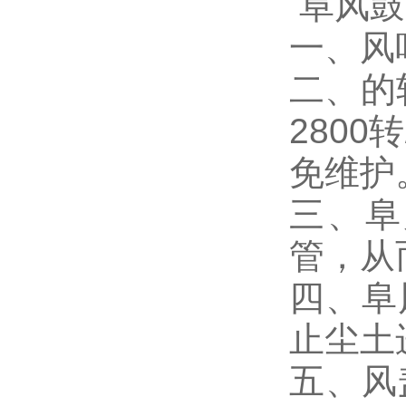
阜风鼓
一、风
二、的
2800
免维护
三、阜
管，从
四、阜
止尘土
五、风