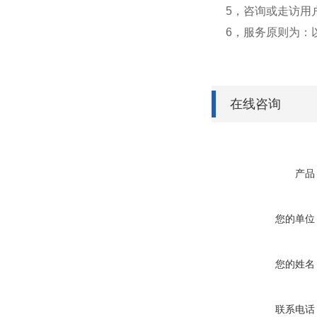
5，咨询或走访用
6，服务原则为：
在线咨询
产品
您的单位
您的姓名
联系电话