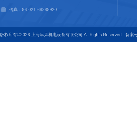
传真：86-021-68388920
版权所有©2026 上海阜风机电设备有限公司 All Rights Reserved
备案号