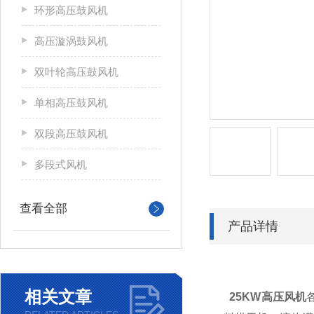
环形高压鼓风机
高压漩涡鼓风机
双叶轮高压鼓风机
单相高压鼓风机
双段高压鼓风机
多段式风机
查看全部
产品详情
相关文章
25KW高压风机