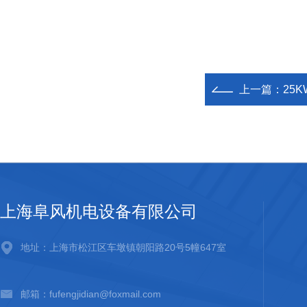
上一篇：
25
上海阜风机电设备有限公司
地址：上海市松江区车墩镇朝阳路20号5幢647室
邮箱：fufengjidian@foxmail.com