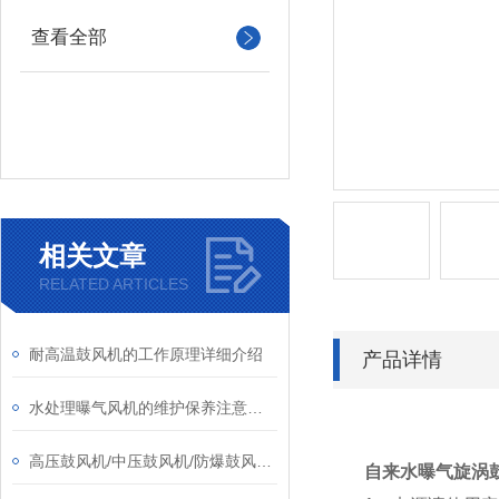
查看全部
相关文章
RELATED ARTICLES
耐高温鼓风机的工作原理详细介绍
产品详情
水处理曝气风机的维护保养注意事项
高压鼓风机/中压鼓风机/防爆鼓风机/透浦式鼓风机价格选型参考
自来水曝气旋涡