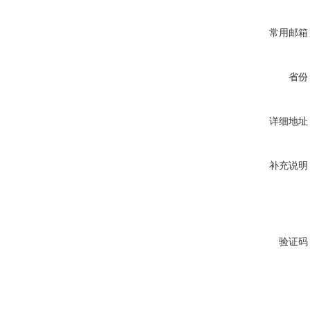
常用邮箱
省份
详细地址
补充说明
验证码