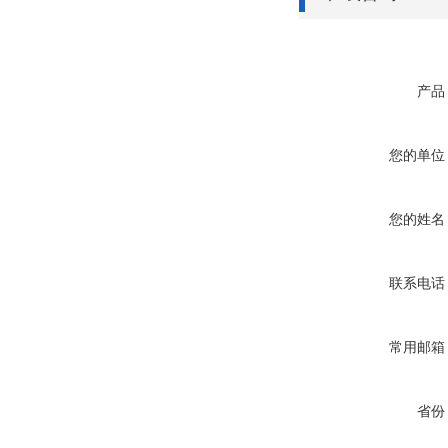
产品
您的单位
您的姓名
联系电话
常用邮箱
省份