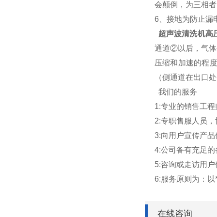
会颠倒，为三相者
6、接地为防止漏
超声波清洗机高
通道②以后，气体
压缩和加速的程度
（侧通道在出口处
我们的服务
1:专业的销售工
2:专职售服人员
3:向用户宣传产
4:公司备有充足
5:咨询或走访用
6:服务原则为：以
在线咨询