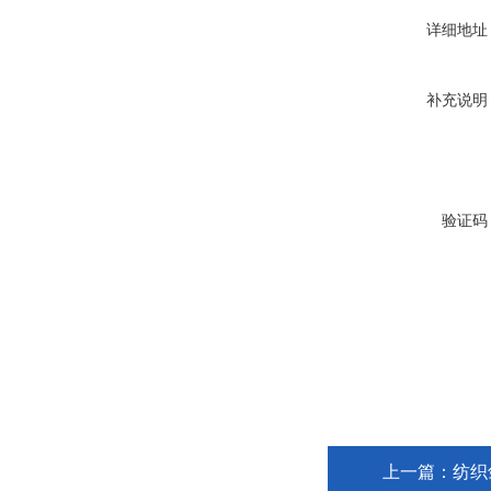
详细地址
补充说明
验证码
上一篇：
纺织