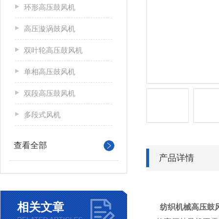
环形高压鼓风机
高压漩涡鼓风机
双叶轮高压鼓风机
单相高压鼓风机
双段高压鼓风机
多段式风机
查看全部
产品详情
相关文章
纺织机械高压鼓