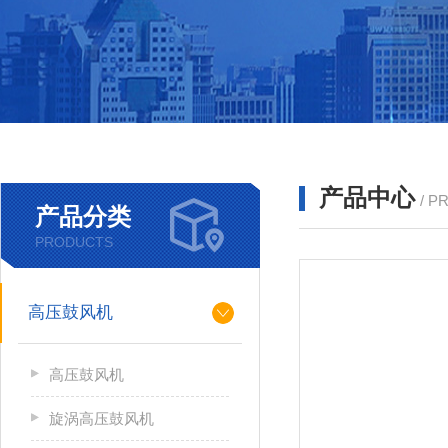
产品中心
/ P
产品分类
PRODUCTS
高压鼓风机
高压鼓风机
旋涡高压鼓风机