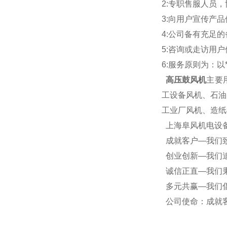
2:专职售服人员
3:向用户宣传产
4:公司备有充足
5:咨询或走访用
6:服务原则为：以
高压鼓风机
主要
工设备风机、石油
工业厂风机、造纸
上海阜风机电设
成就客户—我们
创业创新—我们
诚信正直—我们秉
多元共赢—我们
公司使命：成就客