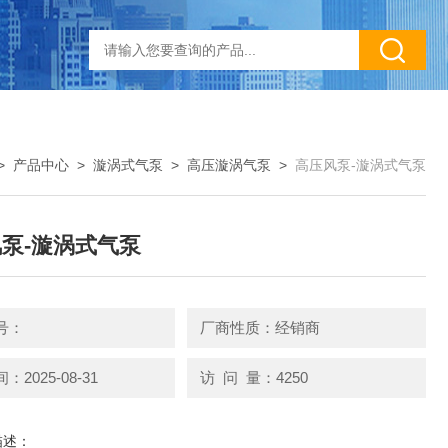
>
产品中心
>
漩涡式气泵
>
高压漩涡气泵
>
高压风泵-漩涡式气泵
泵-漩涡式气泵
号：
厂商性质：经销商
2025-08-31
访 问 量：4250
描述：