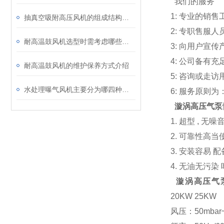
我们的服务
1: 专业的销
抽真空吸附高压风机的组成结构及应用领域
2: 专职售服
耐高温鼓风机选型时需考虑哪些事项？
3: 向用户宣
4: 公司备有
耐高温鼓风机的维护保养方式介绍
5: 咨询或走
水处理曝气风机主要分为哪四种类型？
6: 服务原则
漩涡高压气泵
1. 超型 ,
2. 可靠性
3. 安装容易
4. 无油无污
漩涡高压气
20KW 25KW
风压：50mba