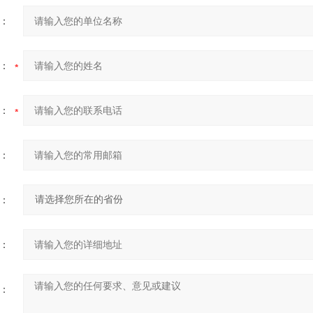
：
：
：
：
：
：
：