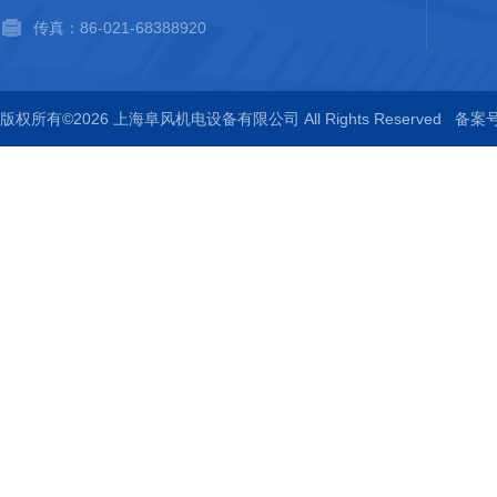
传真：86-021-68388920
版权所有©2026 上海阜风机电设备有限公司 All Rights Reserved
备案号