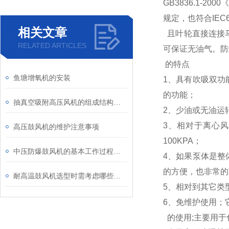
GB3836.1-
规定，也符合IEC6
相关文章
且叶轮直接连接
RELATED ARTICLES
可保证无油气。防
的特点
鱼塘增氧机的安装
1、具有吹吸双功
的功能；
抽真空吸附高压风机的组成结构及应用领域
2、少油或无油运
3、相对于离心
高压鼓风机的维护注意事项
100KPA；
中压防爆鼓风机的基本工作过程及结构特点
4、如果泵体是整
的方便，也非常的
耐高温鼓风机选型时需考虑哪些事项？
5、相对到其它类
6、免维护使用；
的使用;主要用