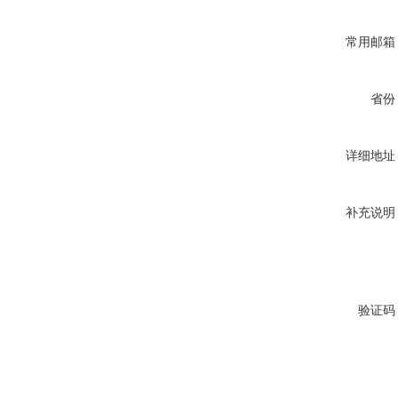
常用邮箱
省份
详细地址
补充说明
验证码