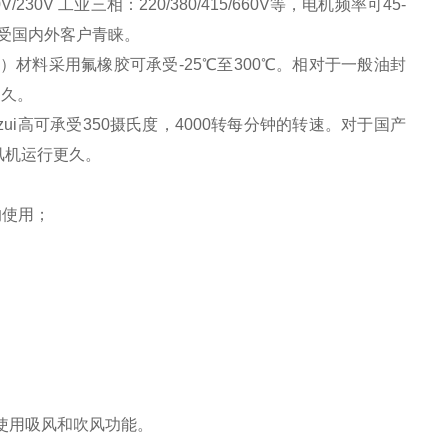
 工业三相：220/380/415/660V等，电机频率可45-
深受国内外客户青睐。
尔）材料采用氟橡胶可承受-25℃至300℃。相对于一般油封
更久。
ui高可承受350摄氏度，4000转每分钟的转速。对于国产
风机运行更久。
的使用；
使用吸风和吹风功能。