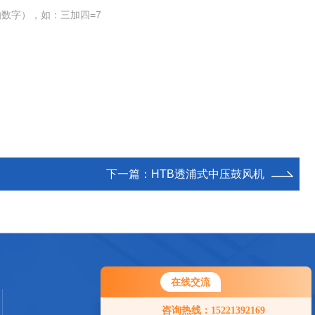
数字），如：三加四=7
下一篇：
HTB透浦式中压鼓风机
在线交流
您好！欢迎前来咨询，很高兴为您
咨询热线：15221392169