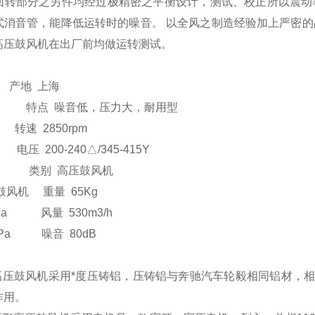
回转部分之另件均经过极精密之平衡设计，测试、校正所以震动
式消音管，能降低运转时的噪音。 以全风之制造经验加上严密的
高压鼓风机在出厂前均做运转测试。
产地 上海
 特点 噪音低，压力大，耐用型
速 2850rpm
电压 200-240△/345-415Y
KW 类别 高压鼓风机
风机 重量 65Kg
Pa 风量 530m3/h
KPa 噪音 80dB
：高压鼓风机采用*度压铸铝，压铸铝与奔驰汽车轮毅相同铝材，
作用。