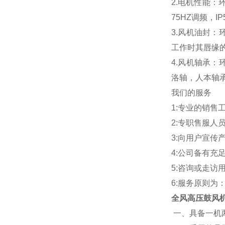
2.电机性能：环
75HZ调频，
3.风机油封：
工作时其唇缘的
4.风机轴承：
洛轴，人本轴
我们的服务
1:专业的销
2:专职售服
3:向用户宣传
4:公司备有
5:咨询或走访
6:服务原则为
全风高压鼓风
一、具备一机