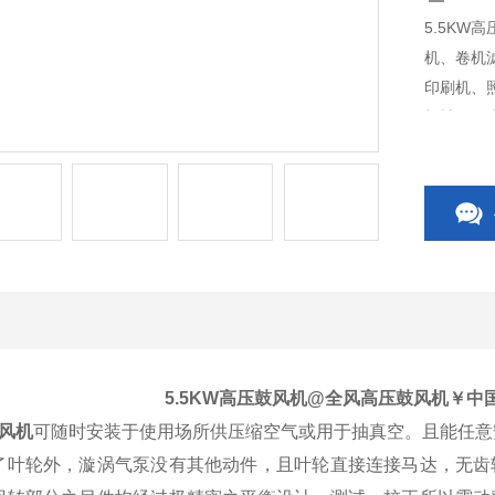
5.5K
机、卷机
印刷机、
机械、纸
方面"。
低。
5.5KW高压鼓风机
@全风高压鼓风机￥中
鼓风机
可随时安装于使用场所供压缩空气或用于抽真空。且能任
了叶轮外，漩涡气泵没有其他动件，且叶轮直接连接马达，无齿