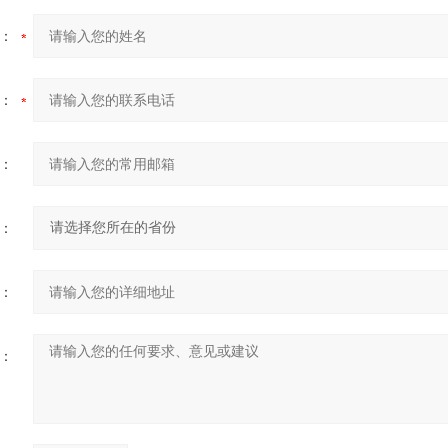
：
：
：
：
：
：