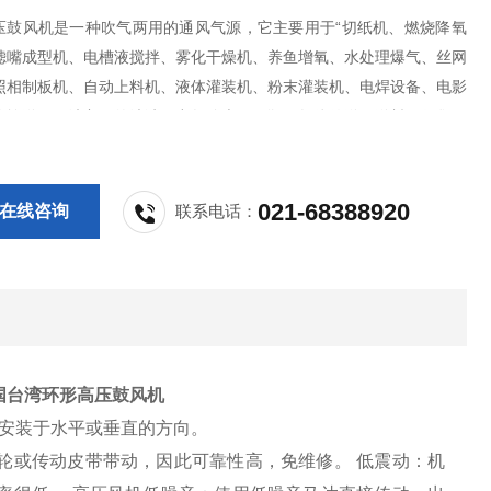
W高压鼓风机是一种吹气两用的通风气源，它主要用于“切纸机、燃烧降氧
滤嘴成型机、电槽液搅拌、雾化干燥机、养鱼增氧、水处理爆气、丝网
照相制板机、自动上料机、液体灌装机、粉末灌装机、电焊设备、电影
张输送、干洗衣服的清洁、空气除尘、干瓶、气体传送、送料、收集等
具有噪音低、耗能、性能稳定，，而且送出的气源无水、无油、温升
021-68388920
在线咨询
联系电话：
国台湾环形高压鼓风机
意安装于水平或垂直的方向。
轮或传动皮带带动，因此可靠性高，免维修。 低震动：机