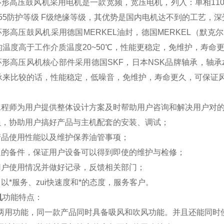
形高压鼓风机采用电机是一款宽频，宽压电机，列入：单相110V/230V
IP55防护等级 F级绝缘等级，其优势是国内电机达不到的工艺，
环形高压鼓风机采用德国MERKEL油封，德国MERKEL（默克
温度高于工作介质温度20~50℃，性能更稳定，免维护，寿命
环形高压风机核心部件采用德国SKF，日本NSK品牌轴承，轴承z
承来比较的话，性能稳定，低噪音，免维护，寿命更久，可保证
售工程师为用户提供整体设计方案及时帮助用户咨询和解决用户对
人员，协助用户搞好产品与主机配套的安装、调试；
产品使用性能以及维护保养油管事项；
充足的备件，保证用户设备可以得到即使的维护与检修；
用户使用情况并做好记录，反馈相关部门；
：以*服务、zui快速度和*的态度，服务客户。
机
功能特点：
两用功能，同一款产品同时具备吸风和吹风功能。并且还能同时