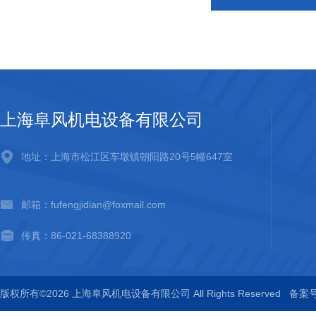
上海阜风机电设备有限公司
地址：上海市松江区车墩镇朝阳路20号5幢647室
邮箱：fufengjidian@foxmail.com
传真：86-021-68388920
版权所有©2026 上海阜风机电设备有限公司 All Rights Reserved
备案号