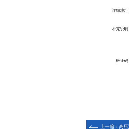
详细地址
补充说明
验证码
上一篇：
高压