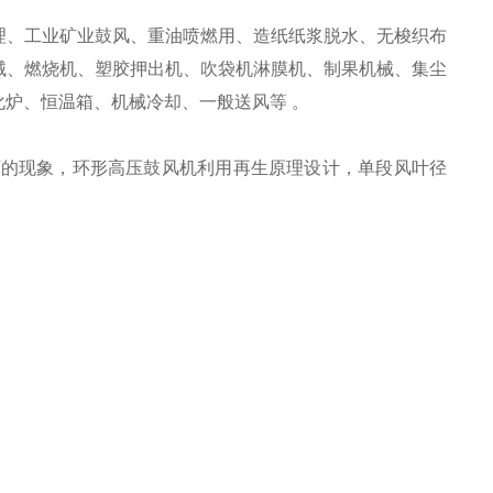
理、工业矿业鼓风、重油喷燃用、造纸纸浆脱水、无梭织布
械、燃烧机、塑胶押出机、吹袋机淋膜机、制果机械、集尘
炉、恒温箱、机械冷却、一般送风等 。
坏的现象，环形高压鼓风机利用再生原理设计，单段风叶径