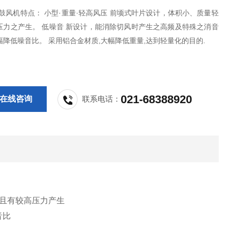
鼓风机特点： 小型·重量·轻高风压 前顷式叶片设计，体积小、质量轻
压力之产生。 低噪音 新设计，能消除切风时产生之高频及特殊之消音
降低噪音比。 采用铝合金材质,大幅降低重量,达到轻量化的目的.
021-68388920
在线咨询
联系电话：
轻且有较高压力产生
音比