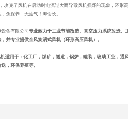
，攻克了风机在启动时电流过大而导致风机损坏的现象，环形
性，免保养！无油气！寿命长。
设备有限公司
专业致力于工业节能改造、真空压力系统改造、
验，并专业提供全风旋涡式风机（环形高压风机）。
风机
适用于：化工厂，煤矿，隧道，锅炉，罐装，玻璃工业，通
输送，环保养殖等。