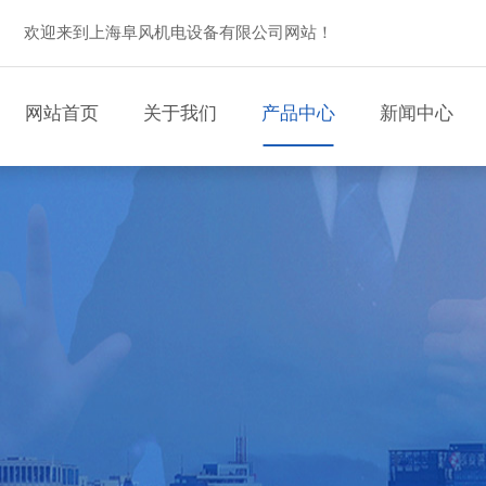
欢迎来到上海阜风机电设备有限公司网站！
网站首页
关于我们
产品中心
新闻中心