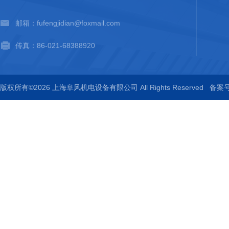
邮箱：fufengjidian@foxmail.com
传真：86-021-68388920
版权所有©2026 上海阜风机电设备有限公司 All Rights Reserved
备案号