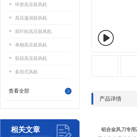
环形高压鼓风机
高压漩涡鼓风机
双叶轮高压鼓风机
单相高压鼓风机
双段高压鼓风机
多段式风机
查看全部
产品详情
相关文章
铝合金风刀专用