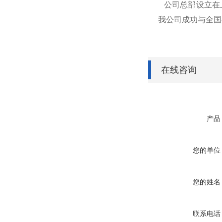
公司总部设立在
我公司成功与全国
在线咨询
产品
您的单位
您的姓名
联系电话