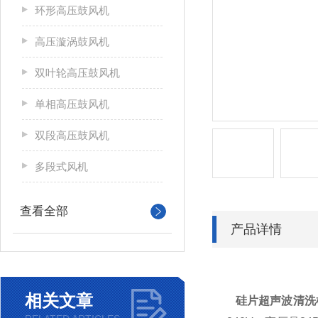
环形高压鼓风机
高压漩涡鼓风机
双叶轮高压鼓风机
单相高压鼓风机
双段高压鼓风机
多段式风机
查看全部
产品详情
相关文章
硅片超声波清洗