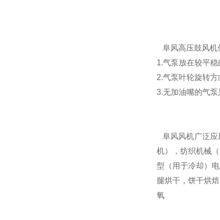
阜风高压鼓风机
1.气泵放在较平
2.气泵叶轮旋转
3.无加油嘴的气
阜风风机广泛应
机），纺织机械（
型（用于冷却）电
腿烘干，饼干烘焙
氧