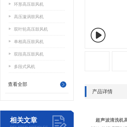
环形高压鼓风机
高压漩涡鼓风机
双叶轮高压鼓风机
单相高压鼓风机
双段高压鼓风机
多段式风机
查看全部
产品详情
相关文章
超声波清洗机