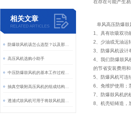
在存在可能产生易
相关文章
阜风高压防
RELATED ARTICLES
1、具有吹吸双
2、少油或无油
防爆鼓风机该怎么选型？以及那些工矿场合需要防爆风机！
3、防爆风机设计
高压风机选购小助手
4、我们防爆鼓风
的节省安装费用
中压防爆鼓风机的基本工作过程及结构特点
5、防爆风机可
6、免维护使用
抽真空吸附高压风机的组成结构及应用领域
7、防爆鼓风机的
透浦式鼓风机可用于将鼓风机固定在所需的位置或结构上
8、机壳铝铸造，