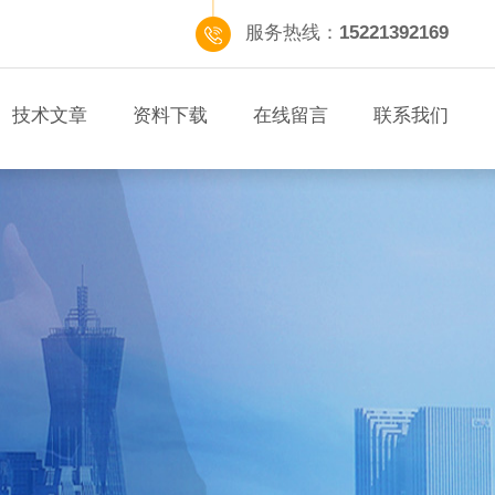
服务热线：
15221392169
技术文章
资料下载
在线留言
联系我们