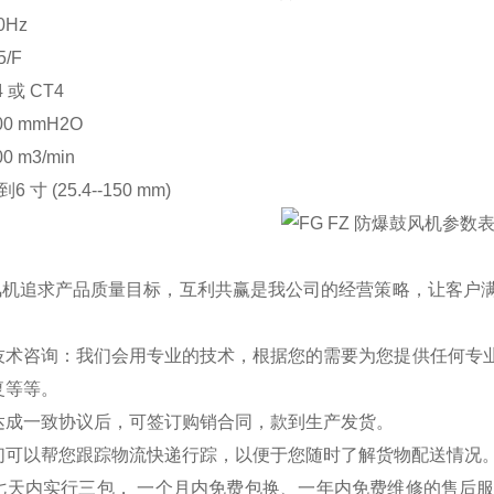
0Hz
/F
或 CT4
00 mmH2O
 m3/min
寸 (25.4--150 mm)
机追求产品质量目标，互利共赢是我公司的经营策略，让客户满
。
技术咨询：我们会用专业的技术，根据您的需要为您提供任何专
复等等。
达成一致协议后，可签订购销合同，款到生产发货。
们可以帮您跟踪物流快递行踪，以便于您随时了解货物配送情况
七天内实行三包， 一个月内免费包换、一年内免费维修的售后