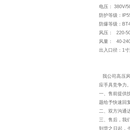
电压： 380V/5
防护等级：IP55
防爆等级：BT4 
风压： 220-5
风量： 40-2400
出入口径：1寸到6 
我公司高压风
应手具竞争力
一、售前提供
题给予快速回
二、双方沟通
三、售后，我
到货之日起，