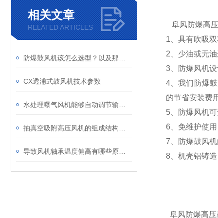
相关文章
阜风防爆
RELATED ARTICLES
1、具有吹吸
2、少油或无
防爆鼓风机该怎么选型？以及那些工矿场合需要防爆风机！
3、防爆风机
CX透浦式鼓风机技术参数
4、我们防爆
的节省安装
水处理曝气风机能够自动调节输出压力和风量
5、防爆风
6、免维护使
抽真空吸附高压风机的组成结构及应用领域
7、防爆鼓风
导致风机轴承温度偏高有哪些原因呢
8、机壳铝铸
阜风防爆高压