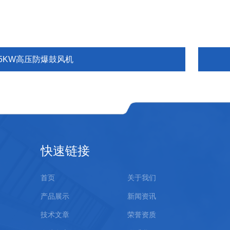
15KW高压防爆鼓风机
快速链接
首页
关于我们
产品展示
新闻资讯
技术文章
荣誉资质