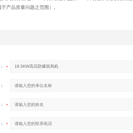
属于产品质量问题之范围）。
：
：
：
：