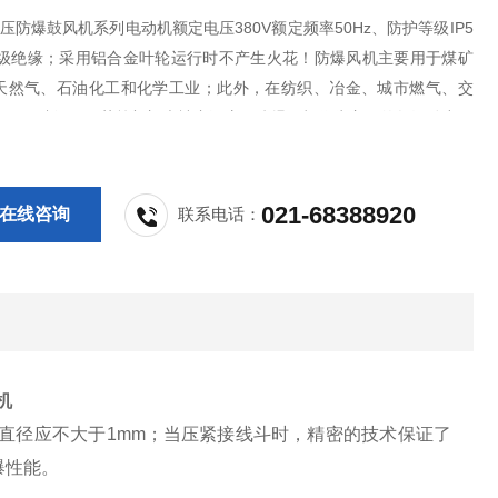
W高压防爆鼓风机系列电动机额定电压380V额定频率50Hz、防护等级IP5
F级绝缘；采用铝合金叶轮运行时不产生火花！防爆风机主要用于煤矿
天然气、石油化工和化学工业；此外，在纺织、冶金、城市燃气、交
加工、造纸、医药等部门也被广泛应用防爆风机作为主要的气源动力设
021-68388920
在线咨询
联系电话：
机
直径应不大于1mm；当压紧接线斗时，精密的技术保证了
爆性能。