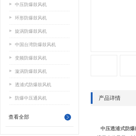
中压防爆鼓风机
环形防爆鼓风机
旋涡防爆鼓风机
中国台湾防爆鼓风机
变频防爆鼓风机
漩涡防爆鼓风机
透浦式防爆鼓风机
产品详情
防爆中压通风机
查看全部
中压透浦式防爆