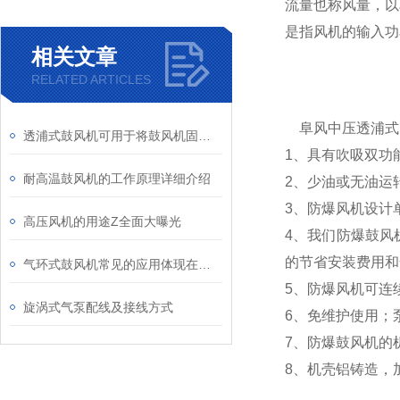
流量也称风量，以
是指风机的输入
相关文章
RELATED ARTICLES
阜风中压透浦式
透浦式鼓风机可用于将鼓风机固定在所需的位置或结构上
1、具有吹吸双
耐高温鼓风机的工作原理详细介绍
2、少油或无油
3、防爆风机设计
高压风机的用途Z全面大曝光
4、我们防爆鼓风
的节省安装费用
气环式鼓风机常见的应用体现在哪些方面？
5、防爆风机可
旋涡式气泵配线及接线方式
6、免维护使用
7、防爆鼓风机的
8、机壳铝铸造，