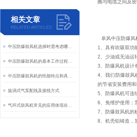
圈与电缆之间及密
相关文章
RELATED ARTICLES
阜风中压防
中压防爆鼓风机选择时需考虑哪些因素？
1、具有吹吸双
2、少油或无油
中压防爆鼓风机的基本工作过程及结构特点
3、防爆风机设计
4、我们防爆鼓风
中压防爆鼓风机的性能特点和具体应用场景
的节省安装费用
旋涡式气泵配线及接线方式
5、防爆风机可
6、免维护使用
气环式鼓风机常见的应用体现在哪些方面？
7、防爆鼓风机的
8、机壳铝铸造，