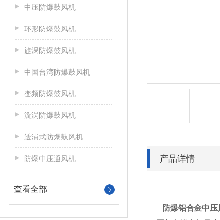
中压防爆鼓风机
环形防爆鼓风机
旋涡防爆鼓风机
中国台湾防爆鼓风机
变频防爆鼓风机
漩涡防爆鼓风机
透浦式防爆鼓风机
产品详情
防爆中压通风机
查看全部
防爆铝合金中压