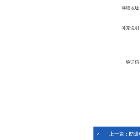
详细地址
补充说明
验证码
上一篇：
防爆